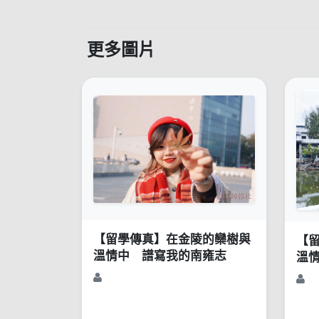
更多圖片
【留學傳真】在金陵的欒樹與
【
溫情中 譜寫我的南雍志
溫