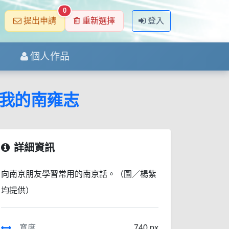
0
提出申請
重新選擇
登入
個人作品
我的南雍志
詳細資訊
向南京朋友學習常用的南京話。（圖／楊紫
均提供）
寬度
740 px