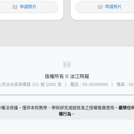
申請照片
申請照片
版權所有 © 淡江時報
新北市淡水區英專路 151 號 Q301 室
|
電話：02-26250584
|
傳真：02-
作權法保護，僅供本校教學、學術研究或經核准之授權推廣使用。
嚴禁任
權行為
。