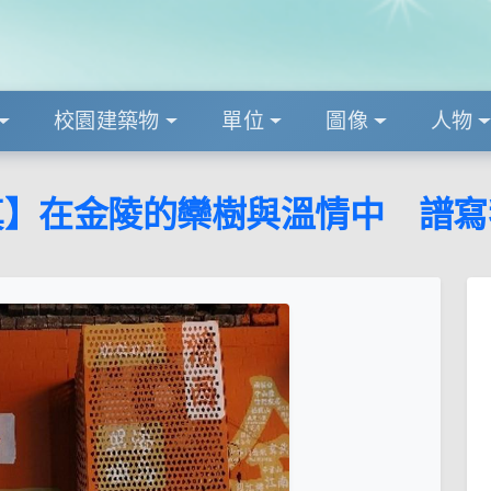
校園建築物
單位
圖像
人物
真】在金陵的欒樹與溫情中 譜寫