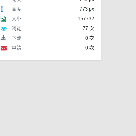
高度
773 px
大小
157732
瀏覽
77 次
下載
0 次
申請
0 次