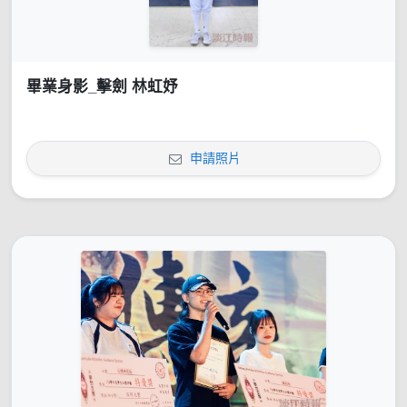
畢業身影_擊劍 林虹妤
申請照片