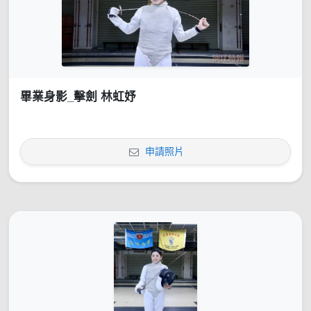
畢業身影_擊劍 林虹妤
申請照片