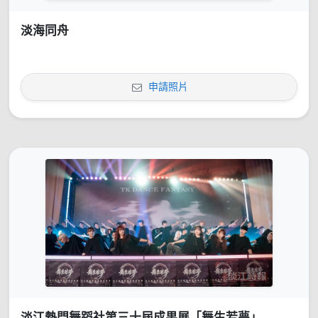
淡海同舟
申請照片
淡江熱門舞蹈社第三十屆成果展「舞生若夢」