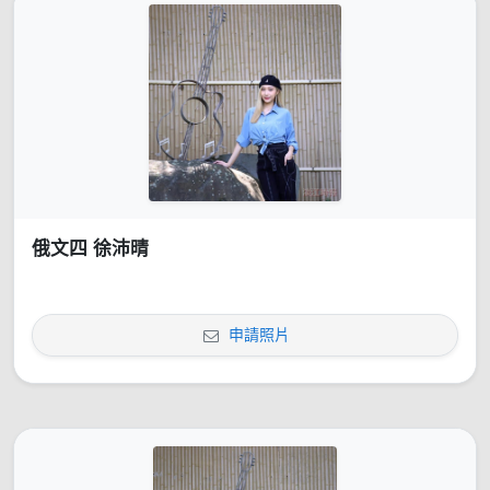
俄文四 徐沛晴
申請照片