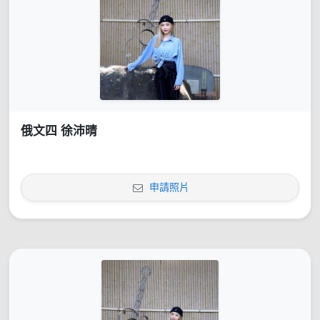
俄文四 徐沛晴
申請照片