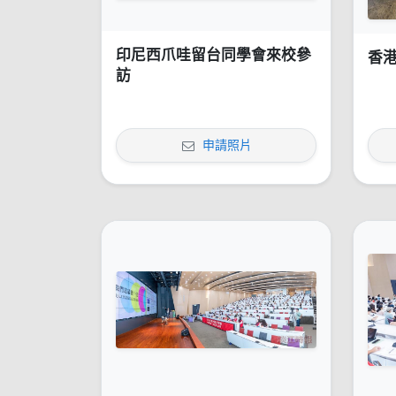
印尼西爪哇留台同學會來校參
香
訪
申請照片