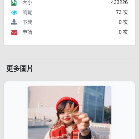
大小
433226
瀏覽
73 次
下載
0 次
申請
0 次
更多圖片