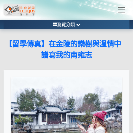
瀏覽分類
【留學傳真】在金陵的欒樹與溫情中
譜寫我的南雍志