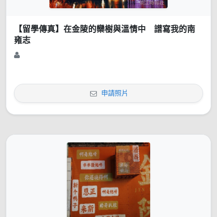
【留學傳真】在金陵的欒樹與溫情中 譜寫我的南
雍志
申請照片