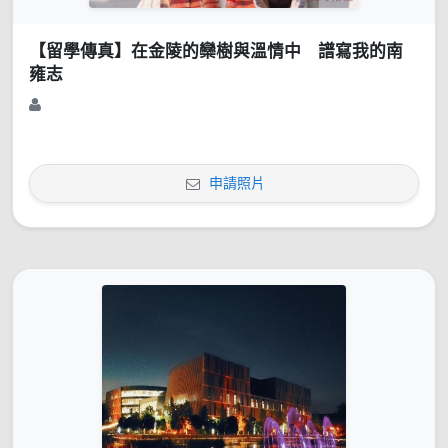
【留學傳真】在金陵的欒樹與溫情中 譜寫我的南
雍志
申請照片