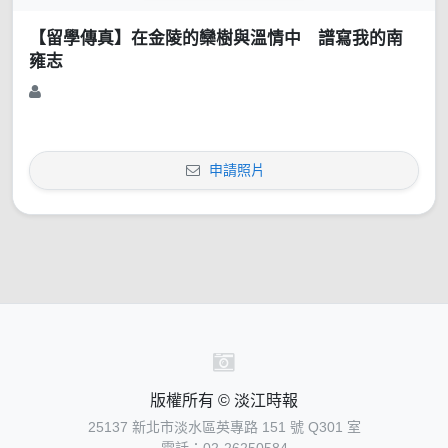
【留學傳真】在金陵的欒樹與溫情中 譜寫我的南
雍志
申請照片
版權所有 © 淡江時報
25137 新北市淡水區英專路 151 號 Q301 室