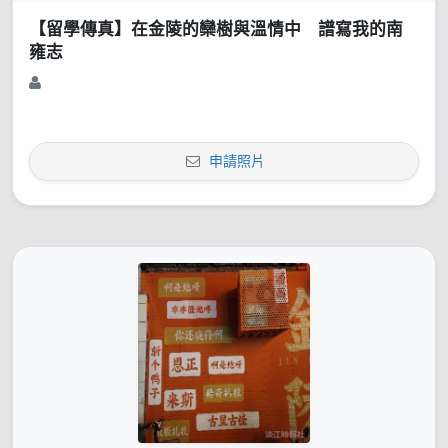
【留學傳真】在金陵的欒樹與溫情中 譜寫我的南
雍志
申請照片