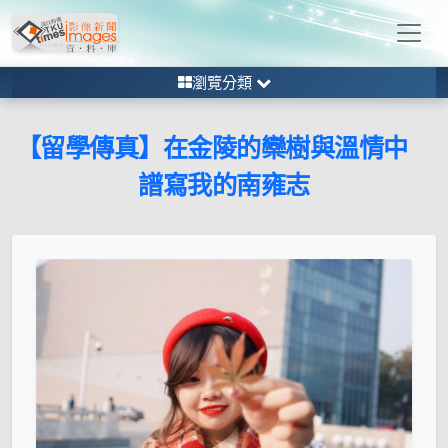
瀏覽分類
【留學傳真】在金陵的欒樹與溫情中
譜寫我的南雍志