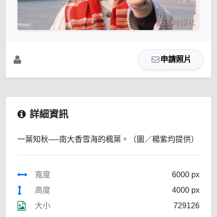
申請照片
詳細資訊
一葉知秋──南大香雪海的楓葉。（圖／楊紫均提供）
寬度
6000 px
高度
4000 px
大小
729126