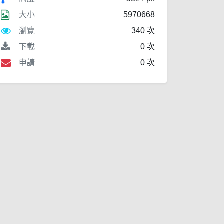
大小
5970668
瀏覽
340 次
下載
0 次
申請
0 次