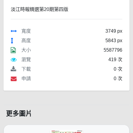
淡江時報精選第20期第四版
寬度
3749 px
高度
5843 px
大小
5587796
瀏覽
419 次
下載
0 次
申請
0 次
更多圖片