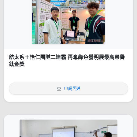
航太系王怡仁團隊二連霸 再奪綠色發明展最高榮譽
鈦金獎
申請照片