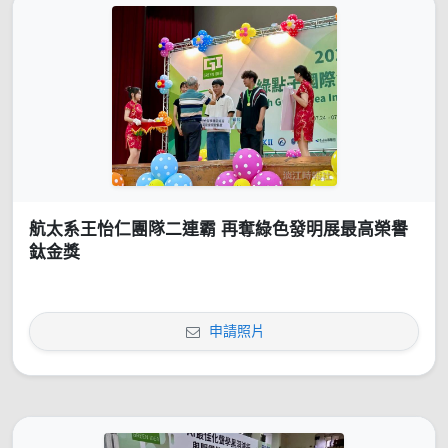
航太系王怡仁團隊二連霸 再奪綠色發明展最高榮譽
鈦金獎
申請照片