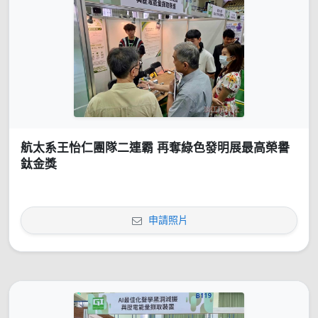
航太系王怡仁團隊二連霸 再奪綠色發明展最高榮譽
鈦金獎
申請照片