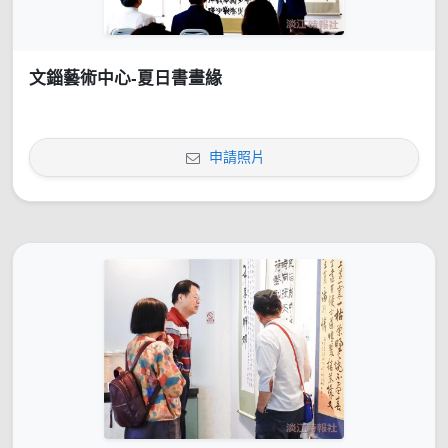
文錙藝術中心-夏日書畫緣
申請照片