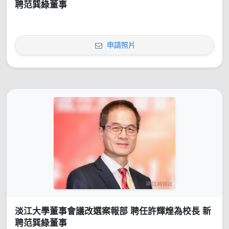
聘范巽綠董事
申請照片
淡江大學董事會議改選案報部 聘任許輝煌為校長 新
聘范巽綠董事