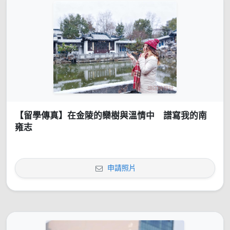
【留學傳真】在金陵的欒樹與溫情中 譜寫我的南
雍志
申請照片