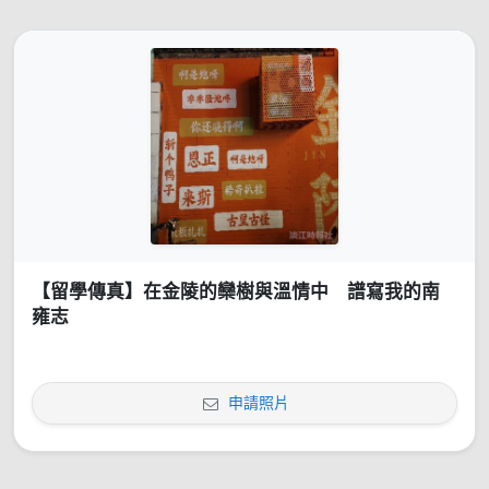
【留學傳真】在金陵的欒樹與溫情中 譜寫我的南
雍志
申請照片