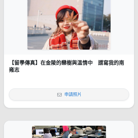
【留學傳真】在金陵的欒樹與溫情中 譜寫我的南
雍志
申請照片