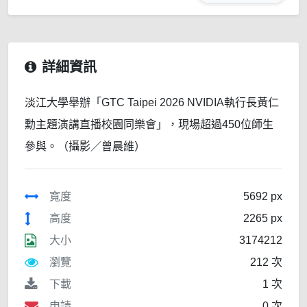
詳細資訊
淡江大學舉辦「GTC Taipei 2026 NVIDIA執行長黃仁
勳主題演講直播校園同樂會」，現場超過450位師生
參與。（攝影／曾晨維）
寬度
5692 px
高度
2265 px
大小
3174212
瀏覽
212 次
下載
1 次
申請
0 次