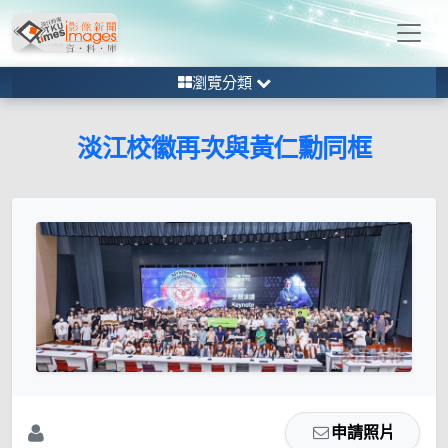
瀏覽分類
淡江校徽再次與黃仁勳同框
申請照片