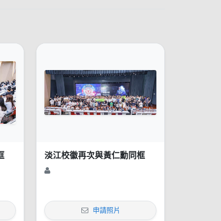
框
淡江校徽再次與黃仁勳同框
申請照片