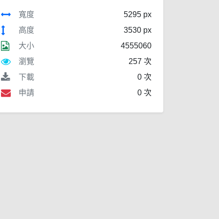
寬度
5295 px
高度
3530 px
大小
4555060
瀏覽
257 次
下載
0 次
申請
0 次