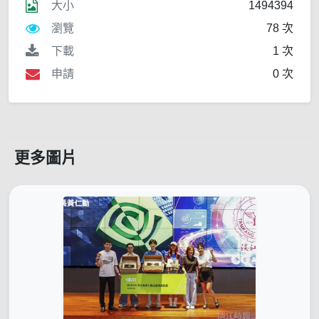
大小
1494394
瀏覽
78 次
下載
1 次
申請
0 次
更多圖片