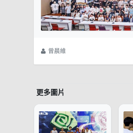
曾晨維
更多圖片