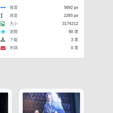
寬度
5692 px
高度
2265 px
大小
3174212
瀏覽
90 次
下載
3 次
申請
0 次