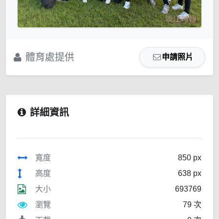
體育處提供
申請照片
詳細資訊
寬度
850 px
高度
638 px
大小
693769
瀏覽
79 次