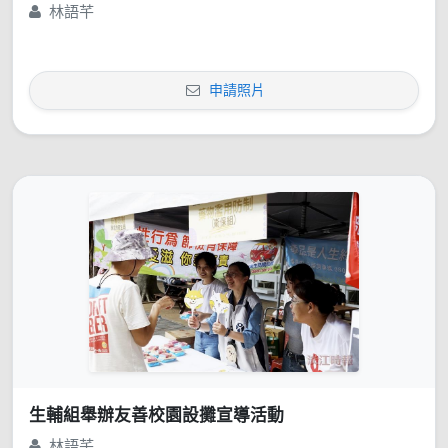
林語芊
申請照片
生輔組舉辦友善校園設攤宣導活動
林語芊