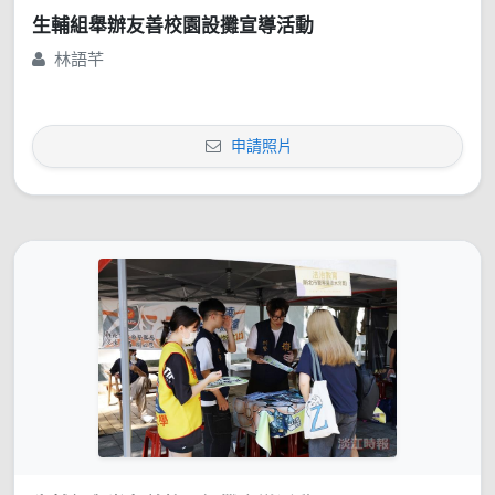
生輔組舉辦友善校園設攤宣導活動
林語芊
申請照片