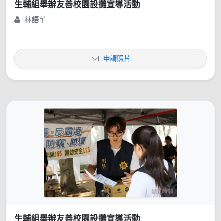
生輔組舉辦友善校園設攤宣導活動
林語芊
申請照片
生輔組舉辦友善校園設攤宣導活動