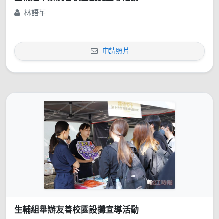
林語芊
申請照片
生輔組舉辦友善校園設攤宣導活動