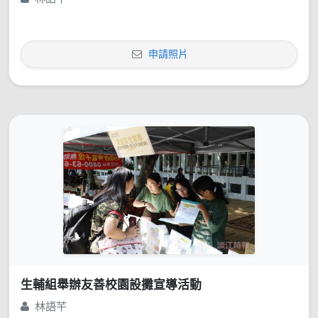
申請照片
生輔組舉辦友善校園設攤宣導活動
林語芊