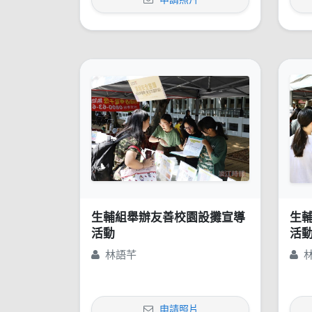
生輔組舉辦友善校園設攤宣導
生
活動
活
林語芊
申請照片