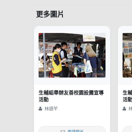
更多圖片
生輔組舉辦友善校園設攤宣導
生
活動
活
林語芊
申請照片