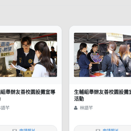
輔組舉辦友善校園設攤宣導
生輔組舉辦友善校園設攤
動
活動
林語芊
林語芊
申請照片
申請照片