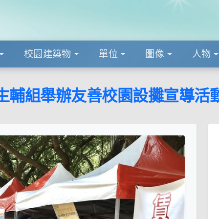
校園建築物
單位
圖像
人物
生輔組舉辦友善校園設攤宣導活