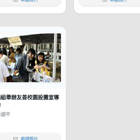
輔組舉辦友善校園設攤宣導
動
林語芊
申請照片