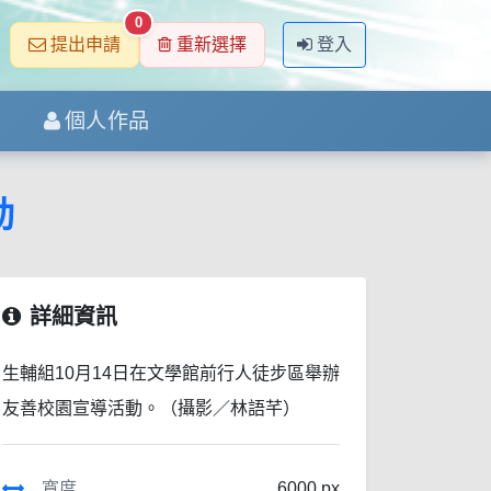
0
提出申請
重新選擇
登入
個人作品
動
詳細資訊
生輔組10月14日在文學館前行人徒步區舉辦
友善校園宣導活動。（攝影／林語芊）
寬度
6000 px