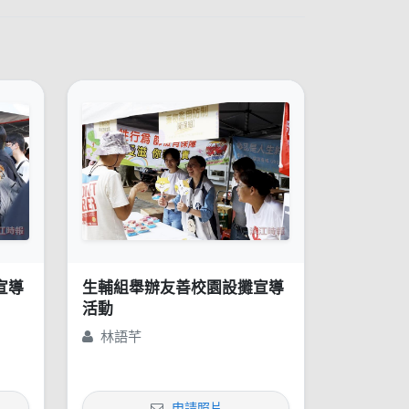
宣導
生輔組舉辦友善校園設攤宣導
活動
林語芊
申請照片