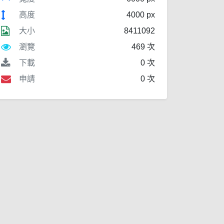
高度
4000 px
大小
8411092
瀏覽
469 次
下載
0 次
申請
0 次