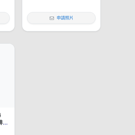
申請照片
學
排行