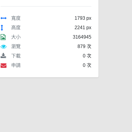
寬度
1793 px
高度
2241 px
大小
3164945
瀏覽
879 次
下載
0 次
申請
0 次