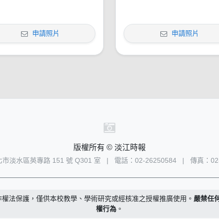
申請照片
申請照片
版權所有 © 淡江時報
新北市淡水區英專路 151 號 Q301 室
|
電話：02-26250584
|
傳真：02-
作權法保護，僅供本校教學、學術研究或經核准之授權推廣使用。
嚴禁任
權行為
。