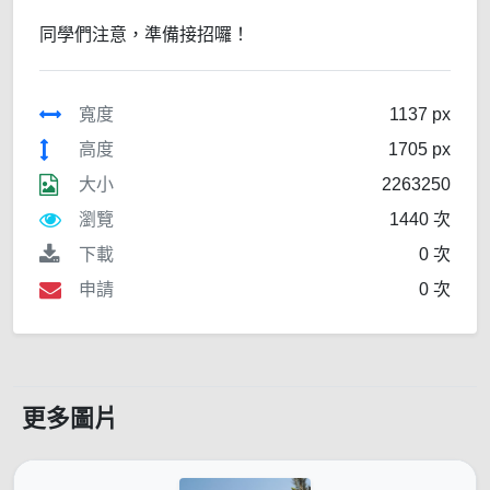
同學們注意，準備接招囉！
寬度
1137 px
高度
1705 px
大小
2263250
瀏覽
1440 次
下載
0 次
申請
0 次
更多圖片