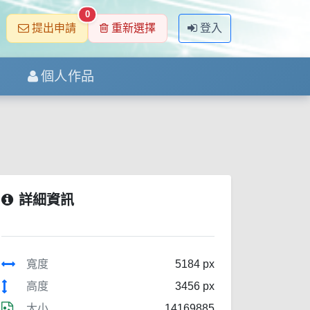
0
提出申請
重新選擇
登入
個人作品
詳細資訊
寬度
5184 px
高度
3456 px
大小
14169885