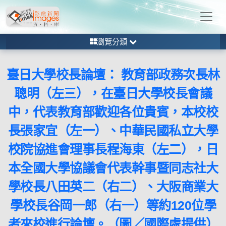
瀏覽分類
臺日大學校長論壇： 教育部政務次長林
聰明（左三），在臺日大學校長會議
中，代表教育部歡迎各位貴賓，本校校
長張家宜（左一）、中華民國私立大學
校院協進會理事長程海東（左二），日
本全國大學協議會代表幹事暨同志社大
學校長八田英二（右二）、大阪商業大
學校長谷岡一郎（右一）等約120位學
者來校進行論壇。（圖／國際處提供）