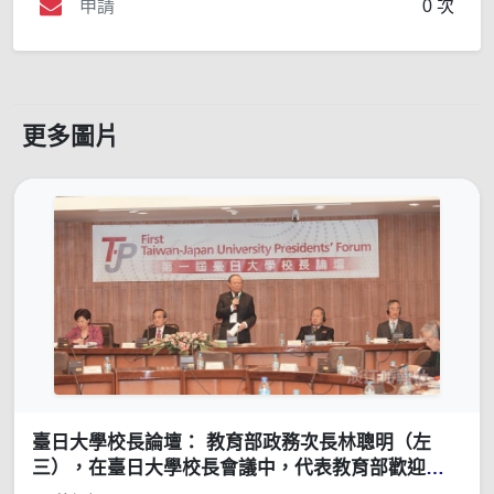
申請
0 次
更多圖片
臺日大學校長論壇： 教育部政務次長林聰明（左
三），在臺日大學校長會議中，代表教育部歡迎各
位貴賓，本校校長張家宜（左一）、中華民國私立