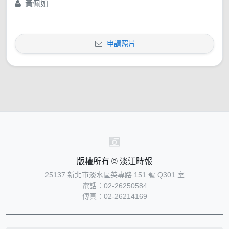
黃佩如
大學校院協進會理事長程海東（左二），日本全國
大學協議會代表幹事暨同志社大學校長八田英二
（右二）、大阪商業大學校長谷岡一郎（右一）等
申請照片
約120位學者來校進行論壇。（圖／國際處提供）
版權所有 © 淡江時報
25137 新北市淡水區英專路 151 號 Q301 室
電話：02-26250584
傳真：02-26214169