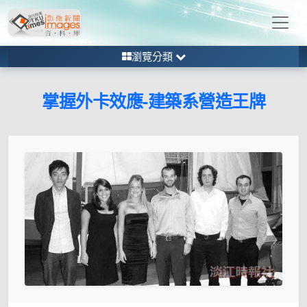
瀏覽分類
掌握外卡效應-建築系營造王牌