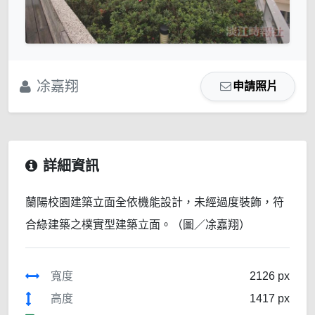
凃嘉翔
申請照片
詳細資訊
蘭陽校園建築立面全依機能設計，未經過度裝飾，符
合綠建築之樸實型建築立面。（圖／凃嘉翔）
寬度
2126 px
高度
1417 px