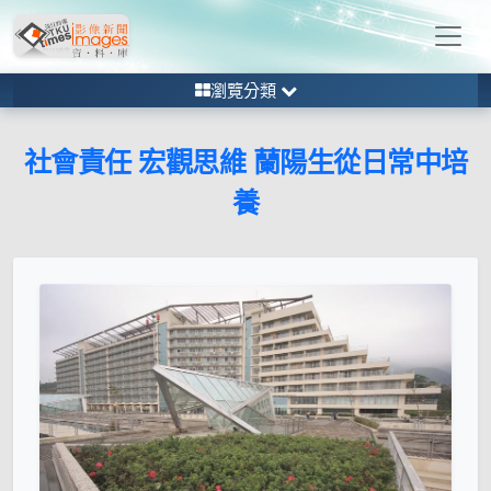
瀏覽分類
社會責任 宏觀思維 蘭陽生從日常中培
養