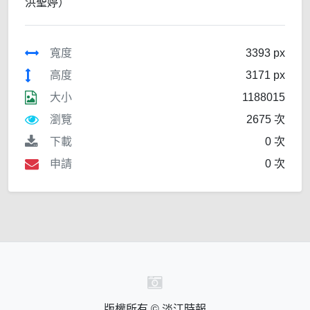
洪聖婷）
寬度
3393 px
高度
3171 px
大小
1188015
瀏覽
2675 次
下載
0 次
申請
0 次
版權所有 © 淡江時報