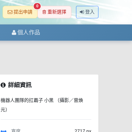
0
提出申請
重新選擇
登入
個人作品
詳細資訊
機器人團隊的扛霸子 小黑 （攝影／曾煥
元）
寬度
2717 px