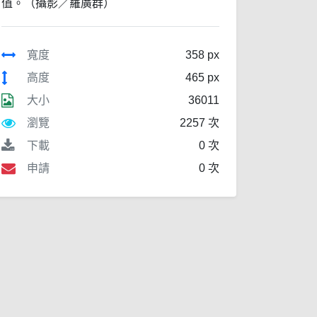
值。（攝影／羅廣群）
寬度
358 px
高度
465 px
大小
36011
瀏覽
2257 次
下載
0 次
申請
0 次