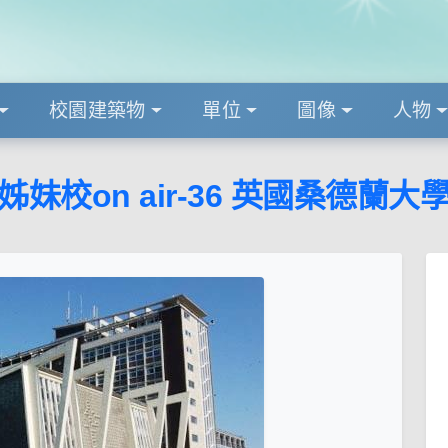
校園建築物
單位
圖像
人物
姊妹校on air-36 英國桑德蘭大