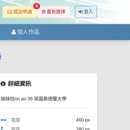
0
提出申請
重新選擇
登入
個人作品
學
詳細資訊
姊妹校on air-36 英國桑德蘭大學
寬度
460 px
高度
280 px