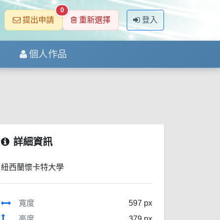
0
提出申請
重新選擇
登入
個人作品
詳細資訊
紐西蘭懷卡特大學
寬度
597 px
高度
379 px