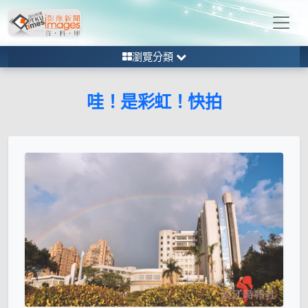
瀏覽分類
哇！是彩虹！快拍