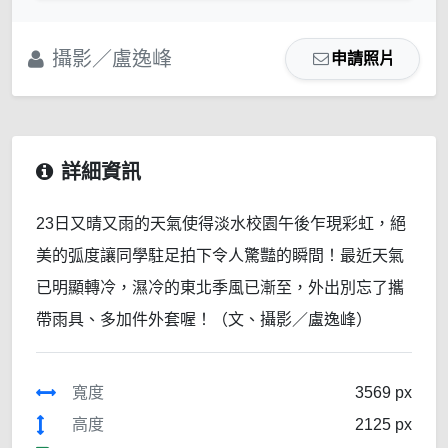
攝影／盧逸峰
申請照片
詳細資訊
23日又晴又雨的天氣使得淡水校園午後乍現彩虹，絕
美的弧度讓同學駐足拍下令人驚豔的瞬間！最近天氣
已明顯轉冷，濕冷的東北季風已漸至，外出別忘了攜
帶雨具、多加件外套喔！（文、攝影／盧逸峰）
寬度
3569 px
高度
2125 px