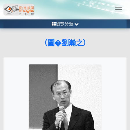
瀏覽分類
（圖�劉瀚之）