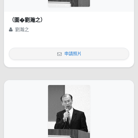
（圖�劉瀚之）
劉瀚之
申請照片