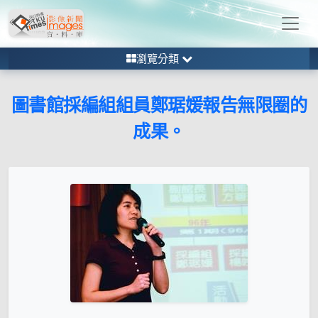
瀏覽分類
圖書館採編組組員鄭琚媛報告無限圈的
成果。