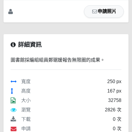
申請照片
詳細資訊
圖書館採編組組員鄭琚媛報告無限圈的成果。
寬度
250 px
高度
167 px
大小
32758
瀏覽
2826 次
下載
0 次
申請
0 次