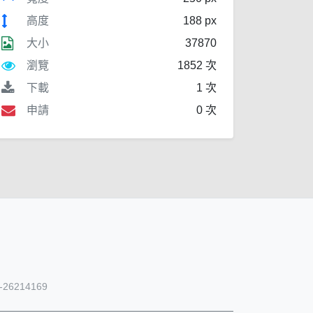
高度
188 px
大小
37870
瀏覽
1852 次
下載
1 次
申請
0 次
26214169