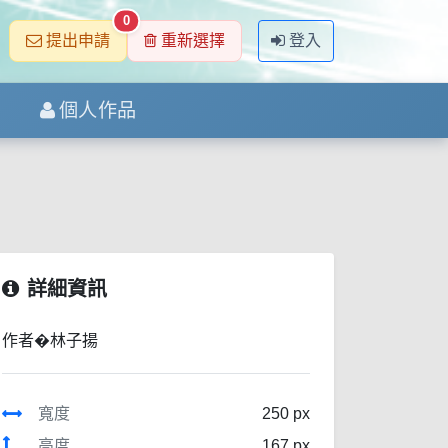
0
提出申請
重新選擇
登入
個人作品
詳細資訊
作者�林子揚
寬度
250 px
高度
167 px