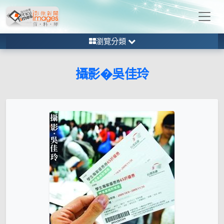
瀏覽分類
攝影�吳佳玲