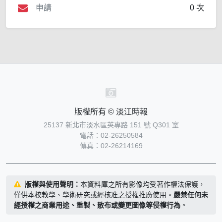
申請
0 次
版權所有 © 淡江時報
25137 新北市淡水區英專路 151 號 Q301 室
電話：02-26250584
傳真：02-26214169
版權與使用聲明：
本資料庫之所有影像均受著作權法保護，
僅供本校教學、學術研究或經核准之授權推廣使用。
嚴禁任何未
經授權之商業用途、重製、散布或變更圖像等侵權行為
。