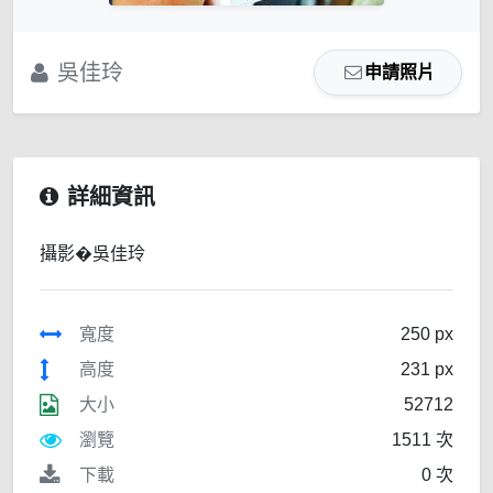
吳佳玲
申請照片
詳細資訊
攝影�吳佳玲
寬度
250 px
高度
231 px
大小
52712
瀏覽
1511 次
下載
0 次