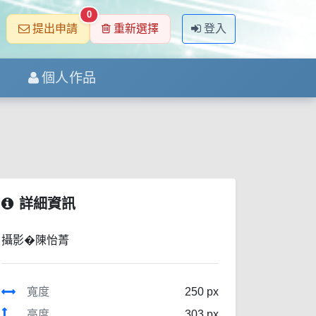
0
提出申請
重新選擇
登入
個人作品
詳細資訊
攝影�陳怡菁
寬度
250 px
高度
303 px