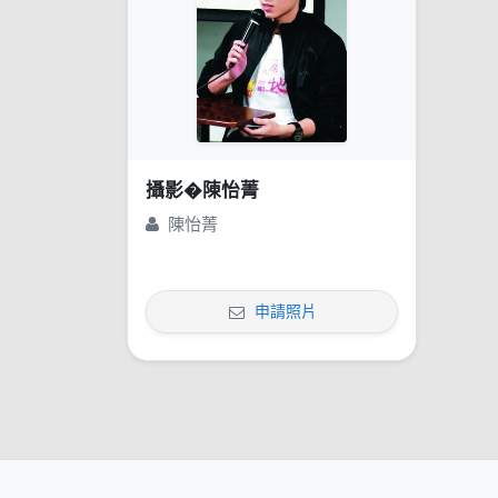
攝影�陳怡菁
陳怡菁
申請照片