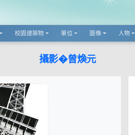
校園建築物
單位
圖像
人物
攝影�曾煥元