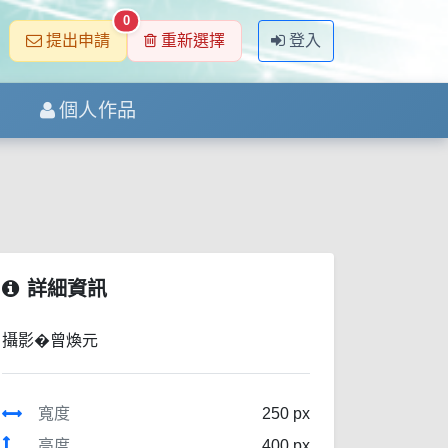
0
提出申請
重新選擇
登入
個人作品
詳細資訊
攝影�曾煥元
寬度
250 px
高度
400 px