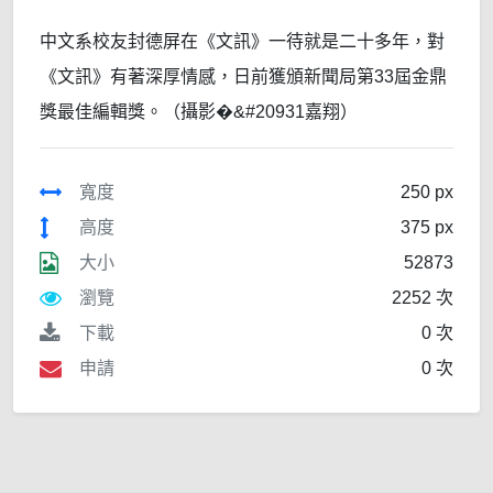
中文系校友封德屏在《文訊》一待就是二十多年，對
《文訊》有著深厚情感，日前獲頒新聞局第33屆金鼎
獎最佳編輯獎。（攝影�&#20931嘉翔）
寬度
250 px
高度
375 px
大小
52873
瀏覽
2252 次
下載
0 次
申請
0 次