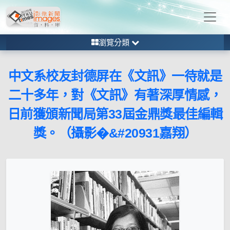
瀏覽分類
中文系校友封德屏在《文訊》一待就是
二十多年，對《文訊》有著深厚情感，
日前獲頒新聞局第33屆金鼎獎最佳編輯
獎。（攝影�&#20931嘉翔）