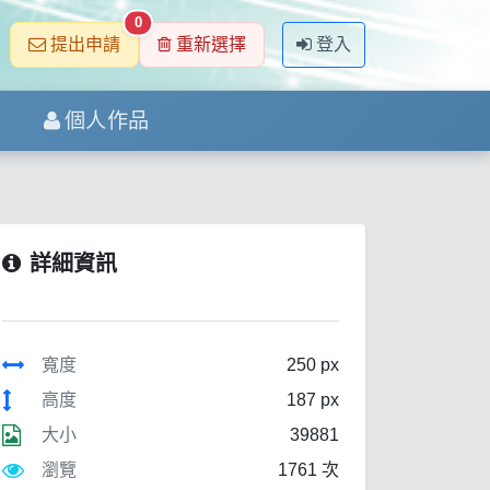
0
提出申請
重新選擇
登入
個人作品
詳細資訊
寬度
250 px
高度
187 px
大小
39881
瀏覽
1761 次