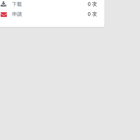
下載
0 次
申請
0 次