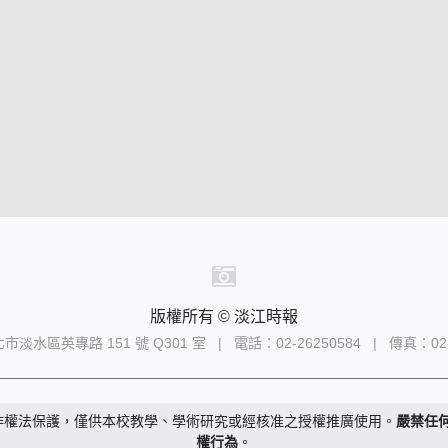
版權所有 © 淡江時報
新北市淡水區英專路 151 號 Q301 室
|
電話：02-26250584
|
傳真：02-
作權法保護，僅供本校教學、學術研究或經核准之授權推廣使用。
嚴禁任
權行為
。