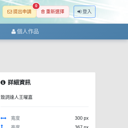
0
提出申請
重新選擇
登入
個人作品
詳細資訊
致詞達人王曜嘉
寬度
300 px
高度
367 px