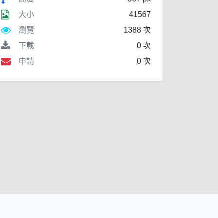
大小
41567
瀏覽
1388 次
下載
0 次
申請
0 次