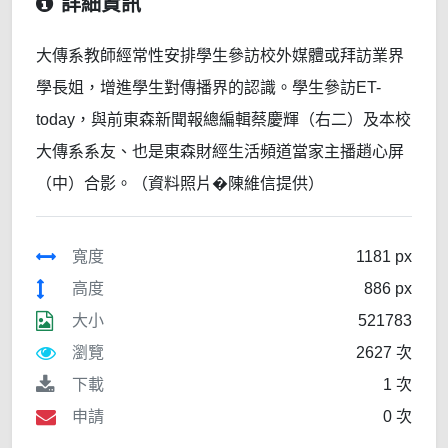
詳細資訊
大傳系教師經常性安排學生參訪校外媒體或拜訪業界
學長姐，增進學生對傳播界的認識。學生參訪ET-
today，與前東森新聞報總編輯蔡慶輝（右二）及本校
大傳系系友、也是東森財經生活頻道當家主播趙心屏
（中）合影。（資料照片�陳維信提供）
寬度
1181 px
高度
886 px
大小
521783
瀏覽
2627 次
下載
1 次
申請
0 次