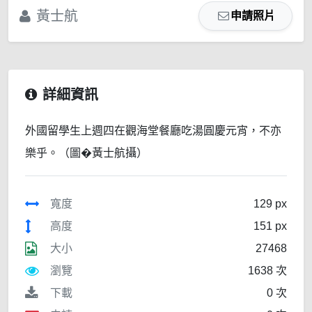
黃士航
申請照片
詳細資訊
外國留學生上週四在觀海堂餐廳吃湯圓慶元宵，不亦
樂乎。（圖�黃士航攝）
寬度
129 px
高度
151 px
大小
27468
瀏覽
1638 次
下載
0 次