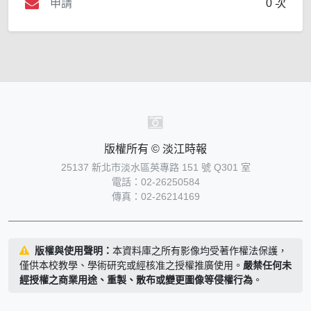
申請
0 次
版權所有 © 淡江時報
25137 新北市淡水區英專路 151 號 Q301 室
電話：02-26250584
傳真：02-26214169
版權與使用聲明：
本資料庫之所有影像均受著作權法保護，
僅供本校教學、學術研究或經核准之授權推廣使用。
嚴禁任何未
經授權之商業用途、重製、散布或變更圖像等侵權行為
。