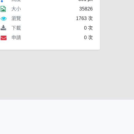
大小
35826
瀏覽
1763 次
下載
0 次
申請
0 次