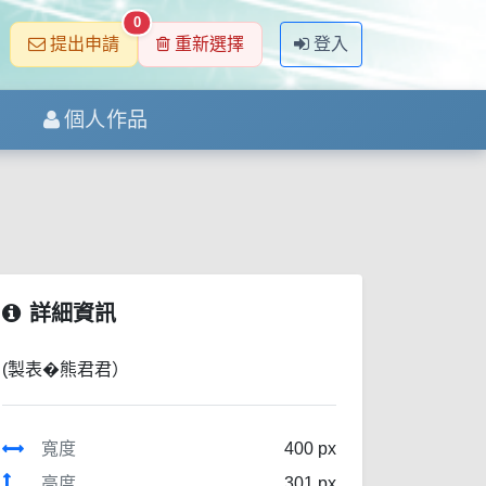
0
提出申請
重新選擇
登入
個人作品
詳細資訊
(製表�熊君君）
寬度
400 px
高度
301 px