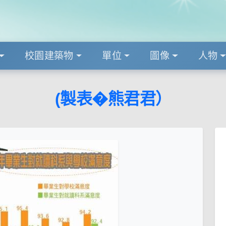
校園建築物
單位
圖像
人物
(製表�熊君君）