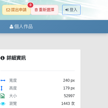
0
提出申請
重新選擇
登入
個人作品
詳細資訊
寬度
240 px
高度
179 px
大小
52997
瀏覽
1443 次