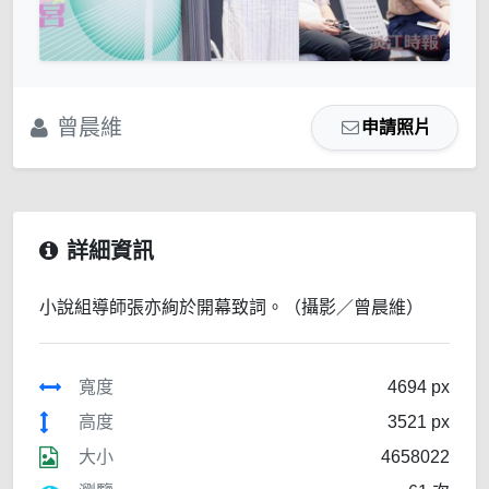
曾晨維
申請照片
詳細資訊
小說組導師張亦絢於開幕致詞。（攝影／曾晨維）
寬度
4694 px
高度
3521 px
大小
4658022