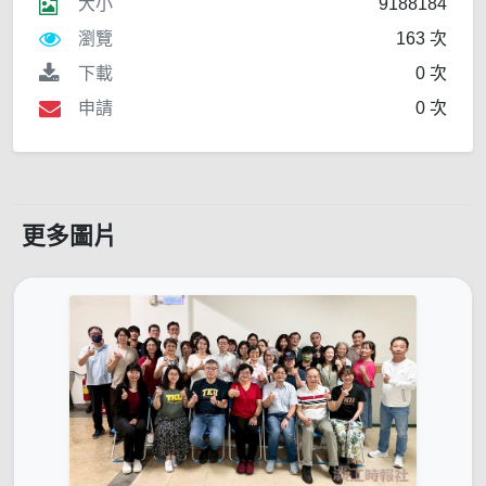
大小
9188184
瀏覽
163 次
下載
0 次
申請
0 次
更多圖片