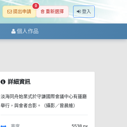
0
提出申請
重新選擇
登入
個人作品
詳細資訊
淡海同舟始業式於守謙國際會議中心有蓮廳
舉行，與會者合影。（攝影／曾晨維）
寬度
5538 px