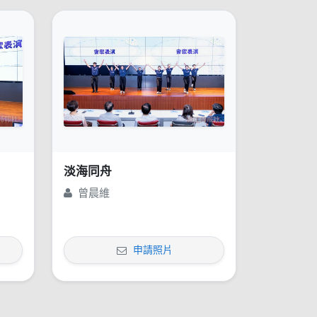
淡海同舟
曾晨維
申請照片