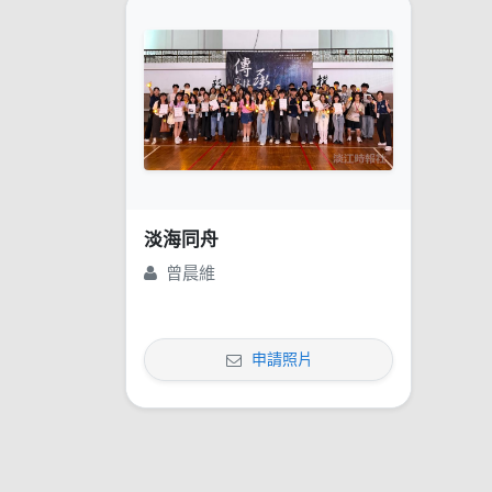
淡海同舟
曾晨維
申請照片