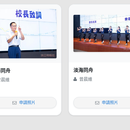
淡海同舟
海同舟
曾晨維
曾晨維
申請照片
申請照片