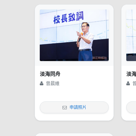
淡海同舟
淡
曾晨維
申請照片