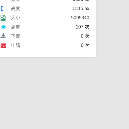
高度
3115 px
大小
5099340
瀏覽
107 次
下載
0 次
申請
0 次