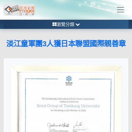
瀏覽分類
淡江童軍團3人獲日本聯盟國際親善章