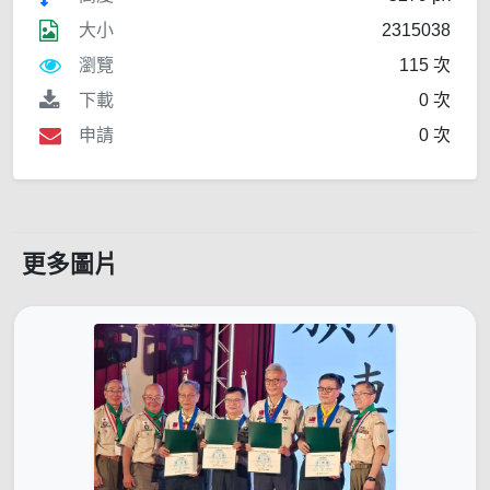
大小
2315038
瀏覽
115 次
下載
0 次
申請
0 次
更多圖片