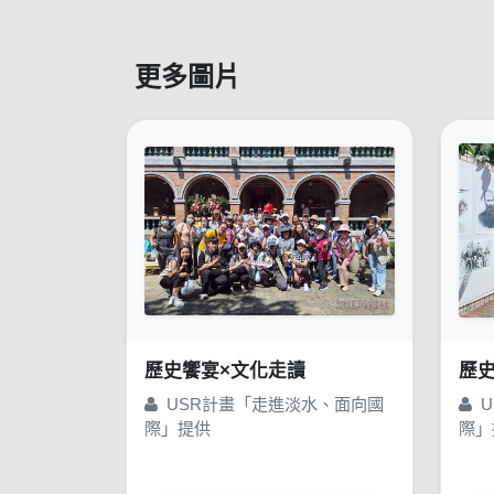
更多圖片
歷史饗宴×文化走讀
歷
USR計畫「走進淡水、面向國
U
際」提供
際」