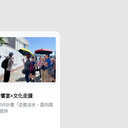
史饗宴×文化走讀
SR計畫「走進淡水、面向國
提供