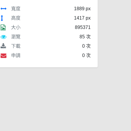
寬度
1889 px
高度
1417 px
大小
895371
瀏覽
85 次
下載
0 次
申請
0 次