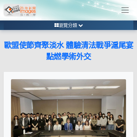
瀏覽分類
歐盟使節齊聚淡水 體驗清法戰爭滬尾宴
點燃學術外交